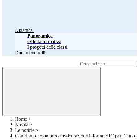
Didattica
Panoramica
Offerta formativa
I progetti delle classi
Documenti utili
Campo di ricerca per le pagine del sito
Home
>
Novità
>
Le notizie
>
Contributo volontario e assicurazione infortuni/RC per l’anno