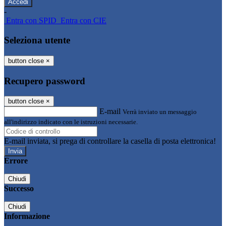
-
Entra con SPID
Entra con CIE
Seleziona utente
button close
×
Recupero password
button close
×
E-mail
Verrà inviato un messaggio
all'indirizzo indicato con le istruzioni necessarie.
E-mail inviata, si prega di controllare la casella di posta elettronica!
Errore
Chiudi
Successo
Chiudi
Informazione