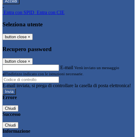
-
Entra con SPID
Entra con CIE
Seleziona utente
button close
×
Recupero password
button close
×
E-mail
Verrà inviato un messaggio
all'indirizzo indicato con le istruzioni necessarie.
E-mail inviata, si prega di controllare la casella di posta elettronica!
Errore
Chiudi
Successo
Chiudi
Informazione