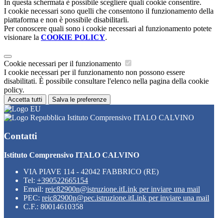
In questa schermata è possibile scegliere quali cookie consentire.
I cookie necessari sono quelli che consentono il funzionamento della
piattaforma e non è possibile disabilitarli.
Per conoscere quali sono i cookie necessari al funzionamento potete
visionare la
COOKIE POLICY
.
Cookie necessari per il funzionamento
I cookie necessari per il funzionamento non possono essere
disabilitati. È possibile consultare l'elenco nella pagina della cookie
policy.
Accetta tutti
Salva le preferenze
Istituto Comprensivo ITALO CALVINO
Contatti
Istituto Comprensivo ITALO CALVINO
VIA PIAVE 114 - 42042 FABBRICO (RE)
Tel:
+390522665154
Email:
reic82900n@istruzione.it
Link per inviare una mail
PEC:
reic82900n@pec.istruzione.it
Link per inviare una mail
C.F.: 80014610358