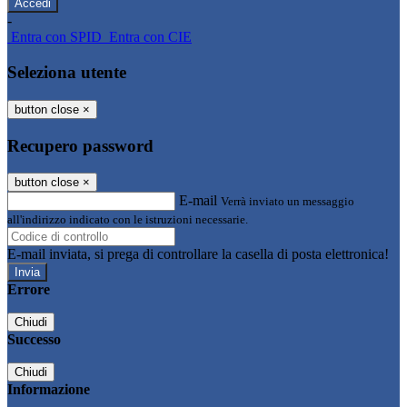
-
Entra con SPID
Entra con CIE
Seleziona utente
button close
×
Recupero password
button close
×
E-mail
Verrà inviato un messaggio
all'indirizzo indicato con le istruzioni necessarie.
E-mail inviata, si prega di controllare la casella di posta elettronica!
Errore
Chiudi
Successo
Chiudi
Informazione