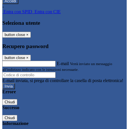
-
Entra con SPID
Entra con CIE
Seleziona utente
button close
×
Recupero password
button close
×
E-mail
Verrà inviato un messaggio
all'indirizzo indicato con le istruzioni necessarie.
E-mail inviata, si prega di controllare la casella di posta elettronica!
Errore
Chiudi
Successo
Chiudi
Informazione