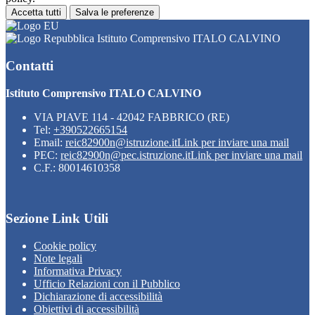
Accetta tutti
Salva le preferenze
Istituto Comprensivo ITALO CALVINO
Contatti
Istituto Comprensivo ITALO CALVINO
VIA PIAVE 114 - 42042 FABBRICO (RE)
Tel:
+390522665154
Email:
reic82900n@istruzione.it
Link per inviare una mail
PEC:
reic82900n@pec.istruzione.it
Link per inviare una mail
C.F.: 80014610358
Sezione Link Utili
Cookie policy
Note legali
Informativa Privacy
Ufficio Relazioni con il Pubblico
Dichiarazione di accessibilità
Obiettivi di accessibilità