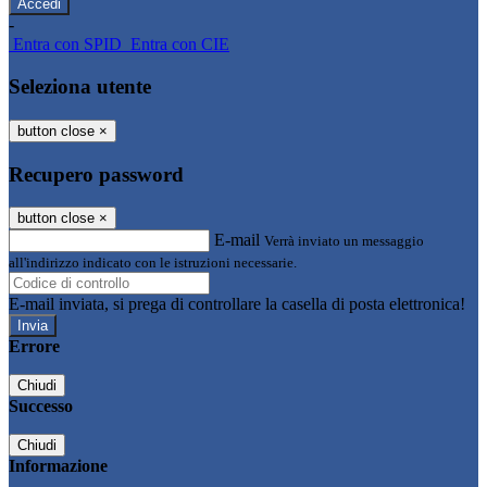
-
Entra con SPID
Entra con CIE
Seleziona utente
button close
×
Recupero password
button close
×
E-mail
Verrà inviato un messaggio
all'indirizzo indicato con le istruzioni necessarie.
E-mail inviata, si prega di controllare la casella di posta elettronica!
Errore
Chiudi
Successo
Chiudi
Informazione