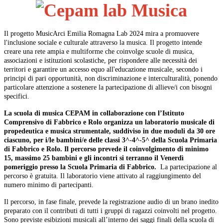
Il progetto MusicArci Emilia Romagna Lab 2024 mira a promuovere
l'inclusione sociale e culturale attraverso la musica. Il progetto intende
creare una rete ampia e multiforme che coinvolge scuole di musica,
associazioni e istituzioni scolastiche, per rispondere alle necessità dei
territori e garantire un accesso equo all'educazione musicale, secondo i
principi di pari opportunità, non discriminazione e interculturalità, ponendo
particolare
attenzione a sostenere la partecipazione di allieve/i con bisogni
specifici.
La scuola di musica CEPAM in collaborazione con l’Istituto
Comprensivo di Fabbrico e Rolo organizza un laboratorio musicale di
propedeutica e musica strumentale, suddiviso in due moduli da 30 ore
ciascuno, per i/le bambini/e delle
classi 3^-4^-5^ della Scuola Primaria
di Fabbrico e Rolo. Il percorso prevede il coinvolgimento di minimo
15, massimo 25 bambini e gli incontri si terranno il Venerdì
pomeriggio presso la Scuola Primaria di Fabbrico.
La partecipazione al
percorso è gratuita. Il laboratorio viene attivato al raggiungimento del
numero minimo di partecipanti.
Il percorso, in fase finale, prevede la registrazione audio di un brano inedito
preparato con il contributi di tutti i gruppi di ragazzi coinvolti nel progetto.
Sono previste esibizioni musicali all’interno dei saggi finali della scuola di