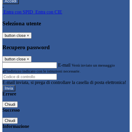
-
Entra con SPID
Entra con CIE
Seleziona utente
button close
×
Recupero password
button close
×
E-mail
Verrà inviato un messaggio
all'indirizzo indicato con le istruzioni necessarie.
E-mail inviata, si prega di controllare la casella di posta elettronica!
Errore
Chiudi
Successo
Chiudi
Informazione