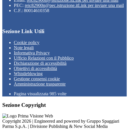
Email:
reic82900n@istruzione.it
Link per inviare una mail
PEC:
reic82900n@pec.istruzione.it
Link per inviare una mail
C.F.: 80014610358
Sezione Link Utili
Cookie policy
Note legali
Informativa Privacy
Ufficio Relazioni con il Pubblico
Dichiarazione di accessibilità
Obiettivi di accessibilità
Whistleblowing
Gestione consensi cookie
Amministrazione trasparente
Pagina visualizzata
985
volte
Sezione Copyright
Copyright 2026 | Engineered and powered by Gruppo Spaggiari
Parma S.p.A. | Divisione Publishing & New Social Media