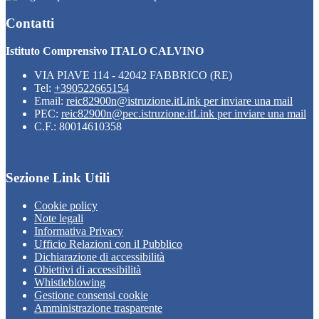
Contatti
Istituto Comprensivo ITALO CALVINO
VIA PIAVE 114 - 42042 FABBRICO (RE)
Tel:
+390522665154
Email:
reic82900n@istruzione.it
Link per inviare una mail
PEC:
reic82900n@pec.istruzione.it
Link per inviare una mail
C.F.: 80014610358
Sezione Link Utili
Cookie policy
Note legali
Informativa Privacy
Ufficio Relazioni con il Pubblico
Dichiarazione di accessibilità
Obiettivi di accessibilità
Whistleblowing
Gestione consensi cookie
Amministrazione trasparente