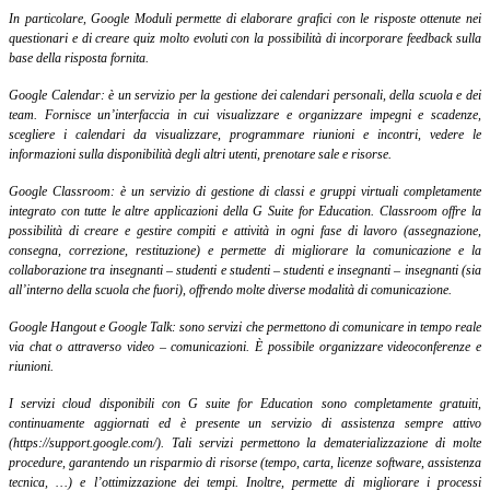
In particolare, Google Moduli permette di elaborare grafici con le risposte ottenute nei
questionari e di creare quiz molto evoluti con la possibilità di incorporare feedback sulla
base della risposta fornita.
Google Calendar: è un servizio per la gestione dei calendari personali, della scuola e dei
team
. Fornisce un’interfaccia in cui visualizzare e organizzare impegni e scadenze,
scegliere i calendari da visualizzare, programmare riunioni e incontri, vedere le
informazioni sulla disponibilità degli altri utenti, prenotare sale e risorse.
Google Classroom: è un servizio di gestione di classi e gruppi virtuali completamente
integrato con tutte le altre applicazioni della G Suite for Education. Classroom offre la
possibilità di creare e gestire compiti e attività in ogni fase di lavoro (assegnazione,
consegna, correzione, restituzione) e permette di migliorare la comunicazione e la
collaborazione tra insegnanti – studenti e studenti – studenti e insegnanti – insegnanti (sia
all’interno della scuola che fuori), offrendo molte diverse modalità di comunicazione.
Google Hangout e Google Talk: sono servizi che permettono di comunicare in tempo reale
via chat o attraverso video – comunicazioni. È possibile organizzare videoconferenze e
riunioni.
I servizi
cloud
disponibili con G suite for Education sono completamente gratuiti,
continuamente aggiornati ed è presente un servizio di assistenza sempre attivo
(
https://support.google.com/
). Tali servizi permettono la dematerializzazione di molte
procedure, garantendo un risparmio di risorse (tempo, carta, licenze software, assistenza
tecnica, …) e l’ottimizzazione dei tempi. Inoltre, permette di migliorare i processi