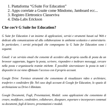
Piattaforma “GSuite For Education”
Apps correlate a Gsuite come Mindomo, Jamboard ecc...
Registro Elettronico Classeviva
Dida-Labs Erickson
Che cos’è G Suite for Education?
G Suite for Education è un insieme di applicazioni, servizi e strumenti basati sul Web e
dedicati alla comunicazione ed alla collaborazione in ambiente scolastico e universitario.
In particolare, i servizi principali che compongono la G Suite for Education sono i
seguenti.
Gmail: è un servizio email che consente di accedere alla propria casella di posta da un
browser supportato, leggere la posta, scrivere, rispondere e inoltrare messaggi, cercare
nella posta e organizzarla tramite etichette. È possibile sincronizzare la posta in tutti i
dispositivi in cui viene effettuato l’accesso con il proprio account.
Google Drive: Fornisce strumenti che consentono di visualizzare video e archiviare,
trasferire e condividere file. Nel caso degli account di Google for Education, lo spazio di
archiviazione su Drive è illimitato.
Google Documenti, Fogli, Presentazioni, Moduli: sono applicazioni che consentono di
creare, modificare, condividere, collaborare, disegnare, esportare e incorporare contenuti
su documenti, fogli di lavoro, presentazioni e moduli.