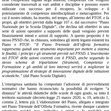
considerate trasversali ai vari ambiti e discipline e possono essere
utilizzate con successo per il recupero, lo sviluppo e il
potenziamento di competenze interdisciplinari e metacognitive. Per
cui il nostro istituto, ha inserito, nel tempo, all’interno del PTOF, e fa
propri, gli obiettivi previsti dalla legge 107 e, dal successivo “Piano
Nazionale per la Scuola Digitale”, che declina tali obiettivi in una
serie di azioni operative a supporto delle quali vengono previsti
finanziamenti mirati e azioni di supporto. A questo proposito è lo
stesso PNSD che, in chiusura, sottolinea gli stretti legami esistenti tra
Piano e PTOF:
“
Il Piano Triennale dell’offerta formativa
rappresenta quindi uno strumento importante per mettere a sistema
le finalità, i principi e gli strumenti previsti nel PNSD. L’inserimento
nel PTOF delle azioni coerenti con il PNSD, anche seguendo lo
stesso schema di tripartizione (Strumenti, Competenze e
Formazione e gli ambiti al loro interno) servirà a migliorare la
programmazione di strategie di innovazione digitale delle istituzioni
scolastiche.”
(dal Piano Scuola Digitale).
L’emergenza sanitaria ha comportato l’adozione di provvedimenti
normativi che hanno riconosciuto
la possibilità di svolgere “a
distanza” le attività didattiche delle scuole di ogni grado, su tutto il
territorio nazionale (decreto-legge 25 marzo 2020, n. 19, articolo 1,
comma 2, lettera p)). L’elaborazione del Piano, allegato e integrato
nel Piano Triennale dell’Offerta Formativa, riveste dunque carattere
prioritario poiché esso individua i criteri e le modalità per