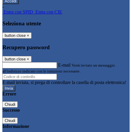
-
Entra con SPID
Entra con CIE
Seleziona utente
button close
×
Recupero password
button close
×
E-mail
Verrà inviato un messaggio
all'indirizzo indicato con le istruzioni necessarie.
E-mail inviata, si prega di controllare la casella di posta elettronica!
Errore
Chiudi
Successo
Chiudi
Informazione