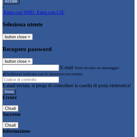
-
Entra con SPID
Entra con CIE
Seleziona utente
button close
×
Recupero password
button close
×
E-mail
Verrà inviato un messaggio
all'indirizzo indicato con le istruzioni necessarie.
E-mail inviata, si prega di controllare la casella di posta elettronica!
Errore
Chiudi
Successo
Chiudi
Informazione