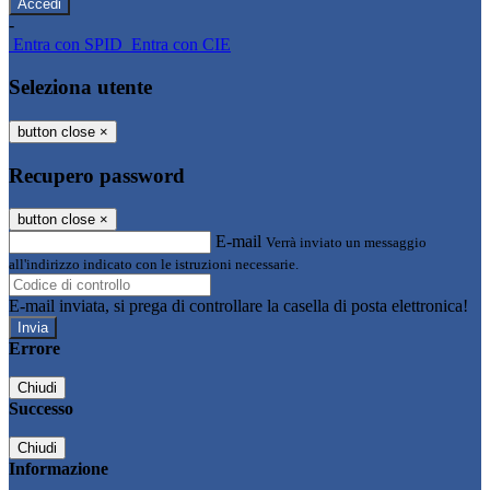
-
Entra con SPID
Entra con CIE
Seleziona utente
button close
×
Recupero password
button close
×
E-mail
Verrà inviato un messaggio
all'indirizzo indicato con le istruzioni necessarie.
E-mail inviata, si prega di controllare la casella di posta elettronica!
Errore
Chiudi
Successo
Chiudi
Informazione