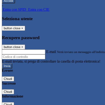
-
Entra con SPID
Entra con CIE
Seleziona utente
button close
×
Recupero password
button close
×
E-mail
Verrà inviato un messaggio all'indirizz
E-mail inviata, si prega di controllare la casella di posta elettronica!
Errore
Chiudi
Successo
Chiudi
Informazione
Chiudi