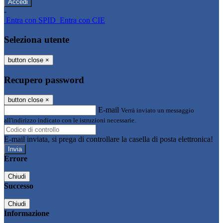
-
Entra con SPID
Entra con CIE
Seleziona utente
button close
×
Recupero password
button close
×
E-mail
Verrà inviato un messaggio
all'indirizzo indicato con le istruzioni necessarie.
E-mail inviata, si prega di controllare la casella di posta elettronica!
Errore
Chiudi
Successo
Chiudi
Informazione