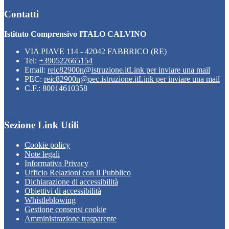
Contatti
Istituto Comprensivo ITALO CALVINO
VIA PIAVE 114 - 42042 FABBRICO (RE)
Tel:
+390522665154
Email:
reic82900n@istruzione.it
Link per inviare una mail
PEC:
reic82900n@pec.istruzione.it
Link per inviare una mail
C.F.: 80014610358
Sezione Link Utili
Cookie policy
Note legali
Informativa Privacy
Ufficio Relazioni con il Pubblico
Dichiarazione di accessibilità
Obiettivi di accessibilità
Whistleblowing
Gestione consensi cookie
Amministrazione trasparente