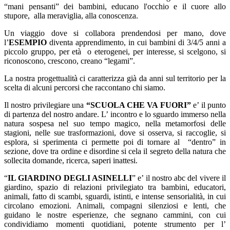
“mani pensanti” dei bambini, educano l'occhio e il cuore allo
stupore, alla meraviglia, alla conoscenza.
Un viaggio dove si collabora prendendosi per mano, dove
l’
ESEMPIO
diventa apprendimento, in cui bambini di 3/4/5 anni a
piccolo gruppo, per età o eterogenei, per interesse, si scelgono, si
riconoscono, crescono, creano “legami”.
La nostra progettualità ci caratterizza già da anni sul territorio per la
scelta di alcuni percorsi che raccontano chi siamo.
Il nostro privilegiare una
“
SCUOLA CHE VA FUORI”
e’ il punto
di partenza del nostro andare. L’ incontro e lo sguardo immerso nella
natura sospesa nel suo tempo magico, nella metamorfosi delle
stagioni, nelle sue trasformazioni, dove si osserva, si raccoglie, si
esplora, si sperimenta ci permette poi di tornare al “dentro” in
sezione, dove tra ordine e disordine si cela il segreto della natura che
sollecita domande, ricerca, saperi inattesi.
“
IL GIARDINO DEGLI ASINELLI
” e’ il nostro abc del vivere il
giardino, spazio di relazioni privilegiato tra bambini, educatori,
animali, fatto di scambi, sguardi, istinti, e intense sensorialità, in cui
circolano emozioni. Animali, compagni silenziosi e lenti, che
guidano le nostre esperienze, che segnano cammini, con cui
condividiamo momenti quotidiani, potente strumento per l’