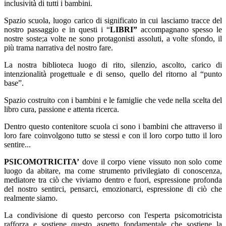
inclusività di tutti i bambini.
Spazio scuola, luogo carico di significato in cui lasciamo tracce del
nostro passaggio e in questi i
“
LIBRI”
accompagnano spesso le
nostre soste;a volte ne sono protagonisti assoluti, a volte sfondo, il
più trama narrativa del nostro fare.
La nostra biblioteca luogo di rito, silenzio, ascolto, carico di
intenzionalità progettuale e di senso, quello del ritorno al “punto
base”.
Spazio costruito con i bambini e le famiglie che vede nella scelta del
libro cura, passione e attenta ricerca.
Dentro questo contenitore scuola ci sono i bambini che attraverso il
loro fare coinvolgono tutto se stessi e con il loro corpo tutto il loro
sentire...
PSICOMOTRICITA’
dove il corpo viene vissuto non solo come
luogo da abitare, ma come strumento privilegiato di conoscenza,
mediatore tra ciò che viviamo dentro e fuori, espressione profonda
del nostro sentirci, pensarci, emozionarci, espressione di ciò che
realmente siamo.
La condivisione di questo percorso con l'esperta psicomotricista
rafforza e sostiene questo aspetto fondamentale che sostiene la