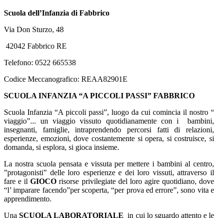
Scuola dell’Infanzia di Fabbrico
Via Don Sturzo, 48
42042 Fabbrico RE
Telefono: 0522 665538
Codice Meccanografico: REAA82901E
SCUOLA INFANZIA “A PICCOLI PASSI” FABBRICO
Scuola Infanzia “A piccoli passi”, luogo da cui comincia il nostro “
viaggio”... un viaggio vissuto quotidianamente con i bambini,
insegnanti, famiglie, intraprendendo percorsi fatti di relazioni,
esperienze, emozioni, dove costantemente si opera, si costruisce, si
domanda, si esplora, si gioca insieme.
La nostra scuola pensata e vissuta per mettere i bambini al centro,
”protagonisti” delle loro esperienze e dei loro vissuti, attraverso il
fare e il
GIOCO
risorse privilegiate del loro agire quotidiano, dove
“l’ imparare facendo”per scoperta, “per prova ed errore”, sono vita e
apprendimento.
Una
SCUOLA LABORATORIALE
in cui lo sguardo attento e le