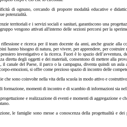
ificità di ognuno, cercando di proporre modalità educative e didatti
ue potenzialità.
zie territoriali e i servizi sociali e sanitari, garantiscono una progettaz
gruppo vengono attivati all'interno delle sezioni percorsi per la sperime
 riflessione e ricerca per il team docente da anni, anche grazie alla co
mbini hanno bisogno di natura, per vivere, per apprendere, per costruire 
 pensiero investigativo e la ricerca. Fuori è lo spazio dell’avventura, de
diretta degli oggetti e dei materiali, consentono di mettere alla prova l
, il canale del Paese, il parco o la campagna, diventa quindi un aula a
corpo-emozioni, si offre come prezioso spazio di incontro delle compet
ie che sono coinvolte nella vita della scuola in modo attivo e costruttivo
di formazione, momenti di incontro e di scambio di informazioni sia nell
 progettazione e realizzazione di eventi e momenti di aggregazione e che 
ntano.
tazione, le famiglie sono messe a conoscenza della progettualità e dei 