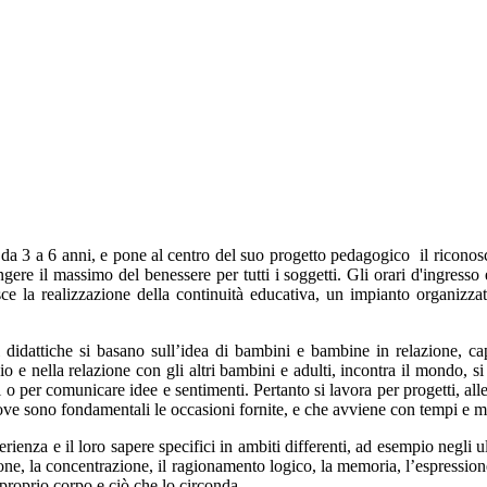
a 3 a 6 anni, e pone al centro del suo progetto pedagogico il riconoscim
ere il massimo del benessere per tutti i soggetti. Gli orari d'ingresso e
ce la realizzazione della continuità educativa, un impianto organizzati
 didattiche si basano sull’idea di bambini e bambine in relazione, cap
 e nella relazione con gli altri bambini e adulti, incontra il mondo, si
 o per comunicare idee e sentimenti. Pertanto si lavora per progetti, all
ove sono fondamentali le occasioni fornite, e che avviene con tempi e m
erienza e il loro sapere specifici in ambiti differenti, ad esempio negli 
one, la concentrazione, il ragionamento logico, la memoria, l’espression
 proprio corpo e ciò che lo circonda.