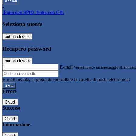
-
Entra con SPID
Entra con CIE
Seleziona utente
button close
×
Recupero password
button close
×
E-mail
Verrà inviato un messaggio all'indirizz
E-mail inviata, si prega di controllare la casella di posta elettronica!
Errore
Chiudi
Successo
Chiudi
Informazione
Chiudi