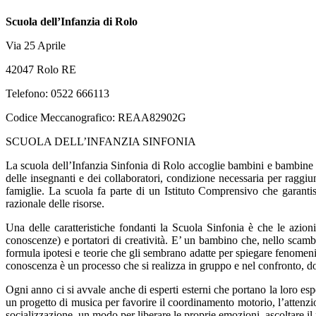
Scuola dell’Infanzia di Rolo
Via 25 Aprile
42047 Rolo RE
Telefono: 0522 666113
Codice Meccanografico: REAA82902G
SCUOLA DELL’INFANZIA SINFONIA
La scuola dell’Infanzia Sinfonia di Rolo accoglie bambini e bambine d
delle insegnanti e dei collaboratori, condizione necessaria per raggiung
famiglie. La scuola fa parte di un Istituto Comprensivo
che garantis
razionale delle risorse.
Una delle caratteristiche fondanti la Scuola Sinfonia è che le azioni
conoscenze) e portatori di creatività. E’ un bambino che, nello scambio
formula ipotesi e teorie che gli sembrano adatte per spiegare fenomeni
conoscenza è un processo che si realizza in gruppo e nel confronto, d
Ogni anno ci si avvale anche di esperti esterni che portano la loro esp
un progetto di musica
per favorir
e il coordinamento motorio, l’attenzi
socializzazione, un modo per liberare le proprie emozioni, ascoltare il