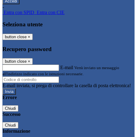
-
Entra con SPID
Entra con CIE
Seleziona utente
button close
×
Recupero password
button close
×
E-mail
Verrà inviato un messaggio
all'indirizzo indicato con le istruzioni necessarie.
E-mail inviata, si prega di controllare la casella di posta elettronica!
Errore
Chiudi
Successo
Chiudi
Informazione