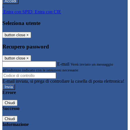
-
Entra con SPID
Entra con CIE
Seleziona utente
button close
×
Recupero password
button close
×
E-mail
Verrà inviato un messaggio
all'indirizzo indicato con le istruzioni necessarie.
E-mail inviata, si prega di controllare la casella di posta elettronica!
Errore
Chiudi
Successo
Chiudi
Informazione