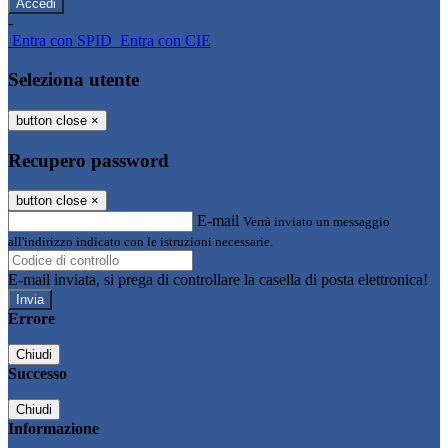
-
Entra con SPID
Entra con CIE
Seleziona utente
button close
×
Recupero password
button close
×
E-mail
Verrà inviato un messaggio
all'indirizzo indicato con le istruzioni necessarie.
E-mail inviata, si prega di controllare la casella di posta elettronica!
Errore
Chiudi
Successo
Chiudi
Informazione