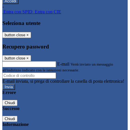
-
Entra con SPID
Entra con CIE
Seleziona utente
button close
×
Recupero password
button close
×
E-mail
Verrà inviato un messaggio
all'indirizzo indicato con le istruzioni necessarie.
E-mail inviata, si prega di controllare la casella di posta elettronica!
Errore
Chiudi
Successo
Chiudi
Informazione