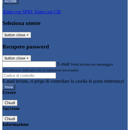
-
Entra con SPID
Entra con CIE
Seleziona utente
button close
×
Recupero password
button close
×
E-mail
Verrà inviato un messaggio
all'indirizzo indicato con le istruzioni necessarie.
E-mail inviata, si prega di controllare la casella di posta elettronica!
Errore
Chiudi
Successo
Chiudi
Informazione