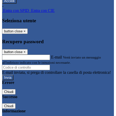
-
Entra con SPID
Entra con CIE
Seleziona utente
button close
×
Recupero password
button close
×
E-mail
Verrà inviato un messaggio
all'indirizzo indicato con le istruzioni necessarie.
E-mail inviata, si prega di controllare la casella di posta elettronica!
Errore
Chiudi
Successo
Chiudi
Informazione