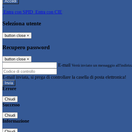
-
Entra con SPID
Entra con CIE
Seleziona utente
button close
×
Recupero password
button close
×
E-mail
Verrà inviato un messaggio all'indirizz
E-mail inviata, si prega di controllare la casella di posta elettronica!
Errore
Chiudi
Successo
Chiudi
Informazione
Chiudi