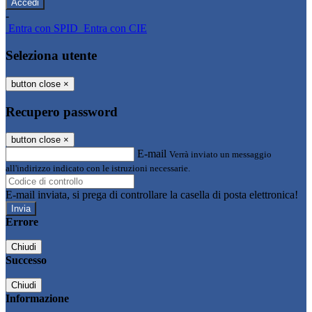
-
Entra con SPID
Entra con CIE
Seleziona utente
button close
×
Recupero password
button close
×
E-mail
Verrà inviato un messaggio
all'indirizzo indicato con le istruzioni necessarie.
E-mail inviata, si prega di controllare la casella di posta elettronica!
Errore
Chiudi
Successo
Chiudi
Informazione