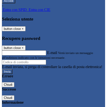
-
Entra con SPID
Entra con CIE
Seleziona utente
button close
×
Recupero password
button close
×
E-mail
Verrà inviato un messaggio
all'indirizzo indicato con le istruzioni necessarie.
E-mail inviata, si prega di controllare la casella di posta elettronica!
Errore
Chiudi
Successo
Chiudi
Informazione