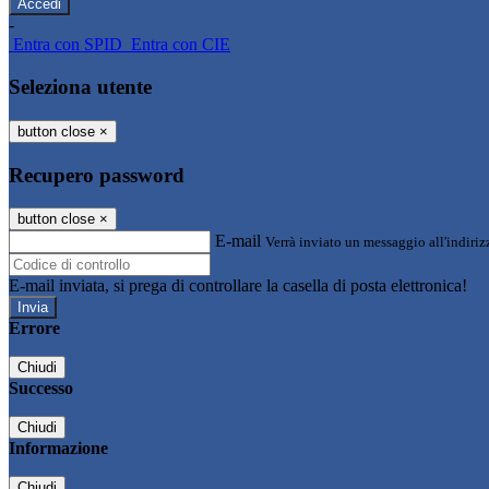
-
Entra con SPID
Entra con CIE
Seleziona utente
button close
×
Recupero password
button close
×
E-mail
Verrà inviato un messaggio all'indirizz
E-mail inviata, si prega di controllare la casella di posta elettronica!
Errore
Chiudi
Successo
Chiudi
Informazione
Chiudi