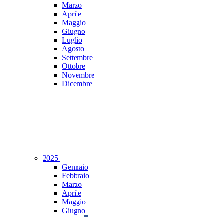
Marzo
Aprile
Maggio
Giugno
Luglio
Agosto
Settembre
Ottobre
Novembre
Dicembre
2025
Gennaio
Febbraio
Marzo
Aprile
Maggio
Giugno