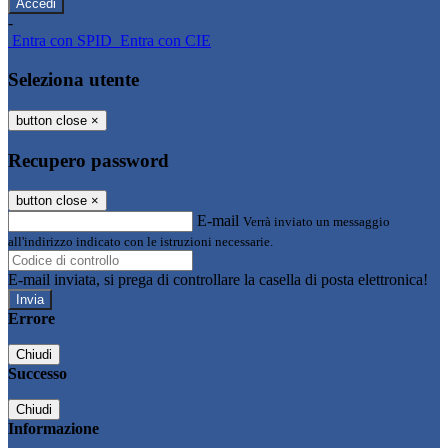
-
Entra con SPID
Entra con CIE
Seleziona utente
button close
×
Recupero password
button close
×
E-mail
Verrà inviato un messaggio
all'indirizzo indicato con le istruzioni necessarie.
E-mail inviata, si prega di controllare la casella di posta elettronica!
Errore
Chiudi
Successo
Chiudi
Informazione