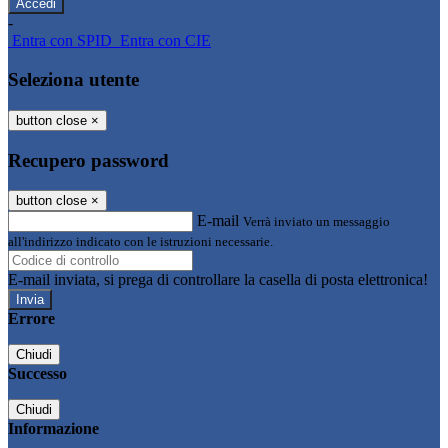
-
Entra con SPID
Entra con CIE
Seleziona utente
button close
×
Recupero password
button close
×
E-mail
Verrà inviato un messaggio
all'indirizzo indicato con le istruzioni necessarie.
E-mail inviata, si prega di controllare la casella di posta elettronica!
Errore
Chiudi
Successo
Chiudi
Informazione