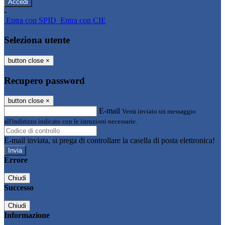
-
Entra con SPID
Entra con CIE
Seleziona utente
button close
×
Recupero password
button close
×
E-mail
Verrà inviato un messaggio
all'indirizzo indicato con le istruzioni necessarie.
E-mail inviata, si prega di controllare la casella di posta elettronica!
Errore
Chiudi
Successo
Chiudi
Informazione