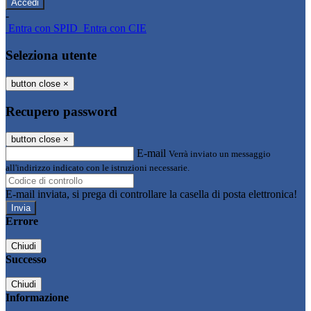
-
Entra con SPID
Entra con CIE
Seleziona utente
button close
×
Recupero password
button close
×
E-mail
Verrà inviato un messaggio
all'indirizzo indicato con le istruzioni necessarie.
E-mail inviata, si prega di controllare la casella di posta elettronica!
Errore
Chiudi
Successo
Chiudi
Informazione