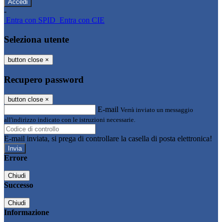
-
Entra con SPID
Entra con CIE
Seleziona utente
button close
×
Recupero password
button close
×
E-mail
Verrà inviato un messaggio
all'indirizzo indicato con le istruzioni necessarie.
E-mail inviata, si prega di controllare la casella di posta elettronica!
Errore
Chiudi
Successo
Chiudi
Informazione