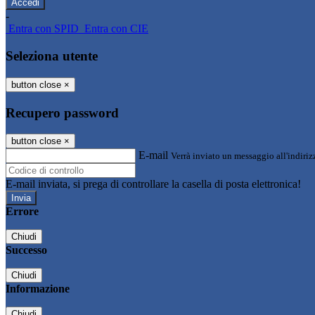
-
Entra con SPID
Entra con CIE
Seleziona utente
button close
×
Recupero password
button close
×
E-mail
Verrà inviato un messaggio all'indirizz
E-mail inviata, si prega di controllare la casella di posta elettronica!
Errore
Chiudi
Successo
Chiudi
Informazione
Chiudi