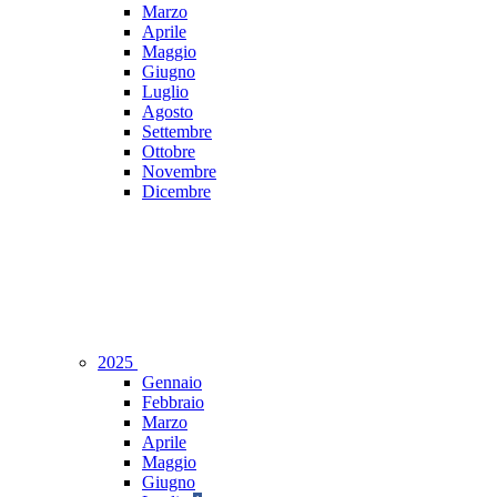
Marzo
Aprile
Maggio
Giugno
Luglio
Agosto
Settembre
Ottobre
Novembre
Dicembre
2025
Gennaio
Febbraio
Marzo
Aprile
Maggio
Giugno