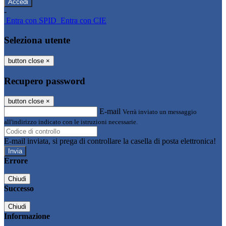
-
Entra con SPID
Entra con CIE
Seleziona utente
button close
×
Recupero password
button close
×
E-mail
Verrà inviato un messaggio
all'indirizzo indicato con le istruzioni necessarie.
E-mail inviata, si prega di controllare la casella di posta elettronica!
Errore
Chiudi
Successo
Chiudi
Informazione