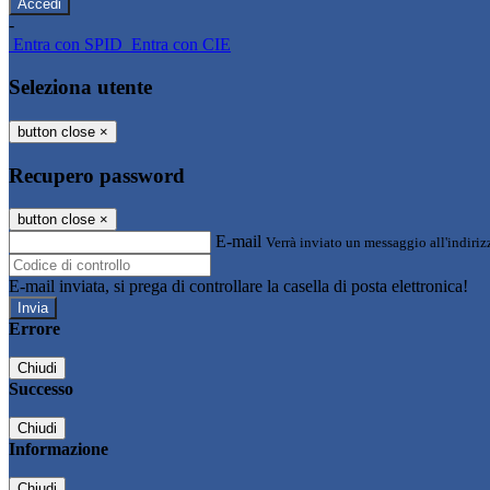
-
Entra con SPID
Entra con CIE
Seleziona utente
button close
×
Recupero password
button close
×
E-mail
Verrà inviato un messaggio all'indirizz
E-mail inviata, si prega di controllare la casella di posta elettronica!
Errore
Chiudi
Successo
Chiudi
Informazione
Chiudi