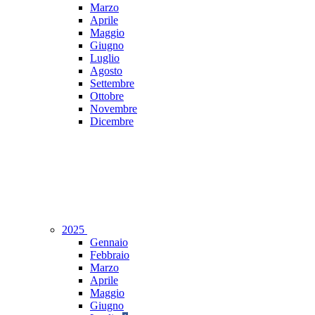
Marzo
Aprile
Maggio
Giugno
Luglio
Agosto
Settembre
Ottobre
Novembre
Dicembre
2025
Gennaio
Febbraio
Marzo
Aprile
Maggio
Giugno