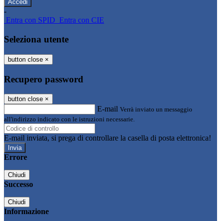
-
Entra con SPID
Entra con CIE
Seleziona utente
button close
×
Recupero password
button close
×
E-mail
Verrà inviato un messaggio
all'indirizzo indicato con le istruzioni necessarie.
E-mail inviata, si prega di controllare la casella di posta elettronica!
Errore
Chiudi
Successo
Chiudi
Informazione