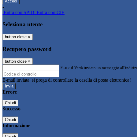
-
Entra con SPID
Entra con CIE
Seleziona utente
button close
×
Recupero password
button close
×
E-mail
Verrà inviato un messaggio all'indirizz
E-mail inviata, si prega di controllare la casella di posta elettronica!
Errore
Chiudi
Successo
Chiudi
Informazione
Chiudi