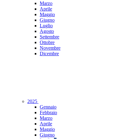
Marzo
Aprile
Maggio
Giugno
Luglio
Agosto
Settembre
Ottobre
Novembre
Dicembre
2025
Gennaio
Febbraio
Marzo
Aprile
Maggio
Giugno