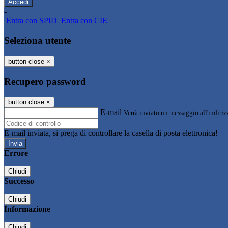
-
Entra con SPID
Entra con CIE
Seleziona utente
button close
×
Recupero password
button close
×
E-mail
Verrà inviato un messaggio all'indirizz
E-mail inviata, si prega di controllare la casella di posta elettronica!
Errore
Chiudi
Successo
Chiudi
Informazione
Chiudi