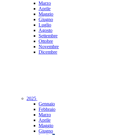
Marzo
Aprile
Maggio
Giugno
Luglio
Agosto
Settembre
Ottobre
Novembre
Dicembre
2025
Gennaio
Febbraio
Marzo
Aprile
Maggio
Giugno