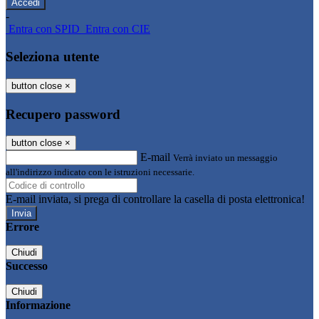
-
Entra con SPID
Entra con CIE
Seleziona utente
button close
×
Recupero password
button close
×
E-mail
Verrà inviato un messaggio
all'indirizzo indicato con le istruzioni necessarie.
E-mail inviata, si prega di controllare la casella di posta elettronica!
Errore
Chiudi
Successo
Chiudi
Informazione