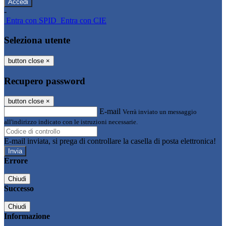
-
Entra con SPID
Entra con CIE
Seleziona utente
button close
×
Recupero password
button close
×
E-mail
Verrà inviato un messaggio
all'indirizzo indicato con le istruzioni necessarie.
E-mail inviata, si prega di controllare la casella di posta elettronica!
Errore
Chiudi
Successo
Chiudi
Informazione