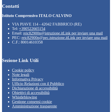
Contatti
Istituto Comprensivo ITALO CALVINO
VIA PIAVE 114 - 42042 FABBRICO (RE)
Tel:
+390522665154
Email:
reic82900n@istruzione.it
Link per inviare una mail
PEC:
reic82900n@pec.istruzione.it
Link per inviare una mail
C.F.: 80014610358
Sezione Link Utili
Cookie policy
Note legali
Informativa Privacy
Ufficio Relazioni con il Pubblico
Dichiarazione di accessibilità
Obiettivi di accessibilità
Whistleblowing
Gestione consensi cookie
Amministrazione trasparente