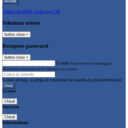
-
Entra con SPID
Entra con CIE
Seleziona utente
button close
×
Recupero password
button close
×
E-mail
Verrà inviato un messaggio
all'indirizzo indicato con le istruzioni necessarie.
E-mail inviata, si prega di controllare la casella di posta elettronica!
Errore
Chiudi
Successo
Chiudi
Informazione