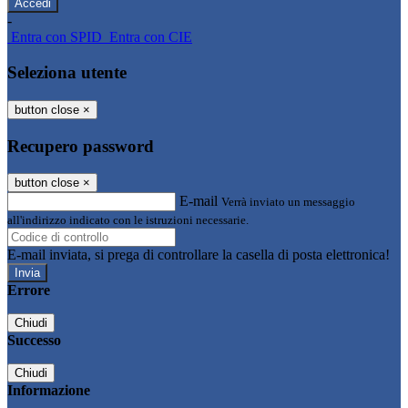
-
Entra con SPID
Entra con CIE
Seleziona utente
button close
×
Recupero password
button close
×
E-mail
Verrà inviato un messaggio
all'indirizzo indicato con le istruzioni necessarie.
E-mail inviata, si prega di controllare la casella di posta elettronica!
Errore
Chiudi
Successo
Chiudi
Informazione