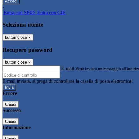
-
Entra con SPID
Entra con CIE
Seleziona utente
button close
×
Recupero password
button close
×
E-mail
Verrà inviato un messaggio all'indirizz
E-mail inviata, si prega di controllare la casella di posta elettronica!
Errore
Chiudi
Successo
Chiudi
Informazione
Chiudi