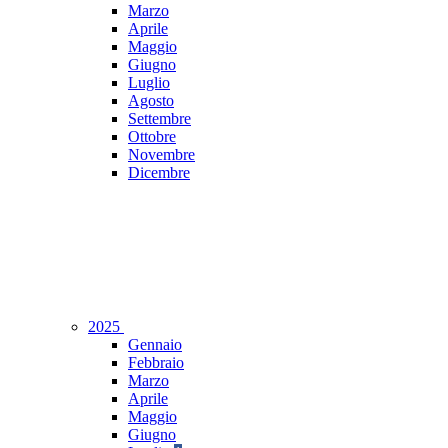
Marzo
Aprile
Maggio
Giugno
Luglio
Agosto
Settembre
Ottobre
Novembre
Dicembre
2025
Gennaio
Febbraio
Marzo
Aprile
Maggio
Giugno