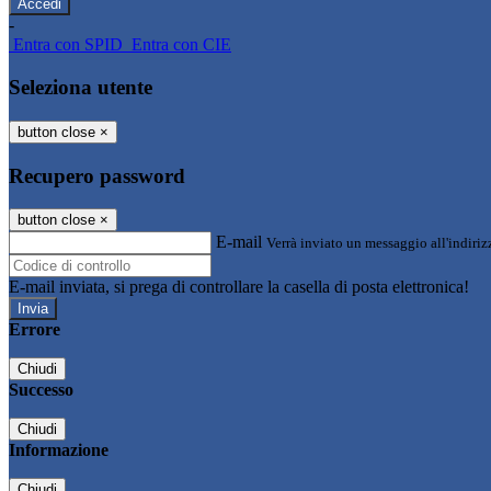
-
Entra con SPID
Entra con CIE
Seleziona utente
button close
×
Recupero password
button close
×
E-mail
Verrà inviato un messaggio all'indirizz
E-mail inviata, si prega di controllare la casella di posta elettronica!
Errore
Chiudi
Successo
Chiudi
Informazione
Chiudi