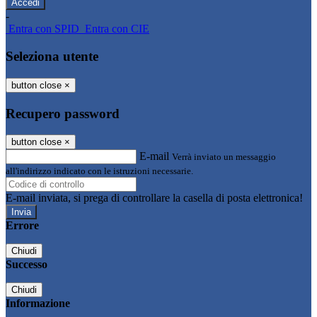
-
Entra con SPID
Entra con CIE
Seleziona utente
button close
×
Recupero password
button close
×
E-mail
Verrà inviato un messaggio
all'indirizzo indicato con le istruzioni necessarie.
E-mail inviata, si prega di controllare la casella di posta elettronica!
Errore
Chiudi
Successo
Chiudi
Informazione