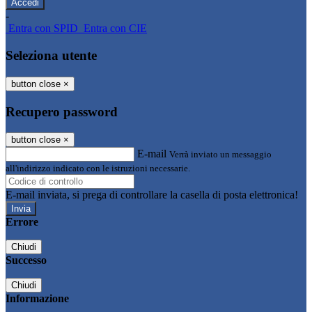
-
Entra con SPID
Entra con CIE
Seleziona utente
button close
×
Recupero password
button close
×
E-mail
Verrà inviato un messaggio
all'indirizzo indicato con le istruzioni necessarie.
E-mail inviata, si prega di controllare la casella di posta elettronica!
Errore
Chiudi
Successo
Chiudi
Informazione